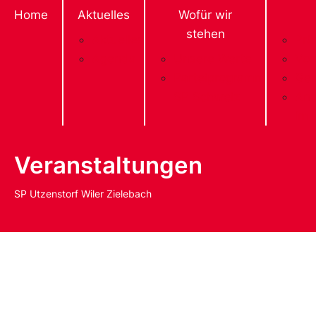
Home
Aktuelles
Wofür wir
stehen
Aktuelles
Prä
Agenda
Unsere Werte
Vor
Parteiprogramm
Gem
SP Schweiz
And
im 
Veranstaltungen
SP Utzenstorf Wiler Zielebach