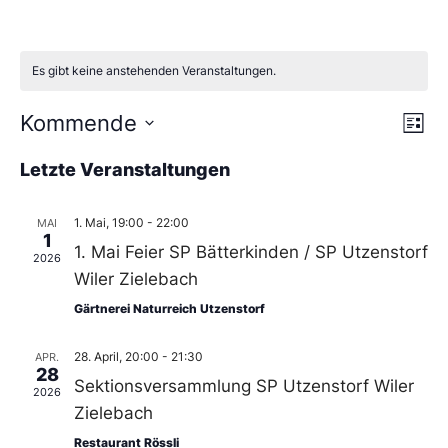
Es gibt keine anstehenden Veranstaltungen.
Ans
Ve
Kommende
Liste
An
Wählen
Nav
Sie
Letzte Veranstaltungen
das
Datum
aus.
1. Mai, 19:00
-
22:00
MAI
1
1. Mai Feier SP Bätterkinden / SP Utzenstorf
2026
Wiler Zielebach
Gärtnerei Naturreich Utzenstorf
28. April, 20:00
-
21:30
APR.
28
Sektionsversammlung SP Utzenstorf Wiler
2026
Zielebach
Restaurant Rössli