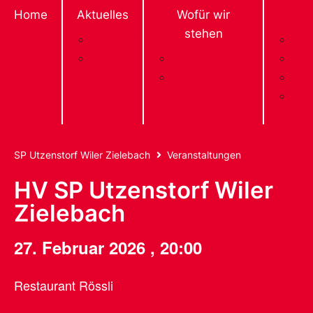
Home
Aktuelles
Wofür wir
stehen
Aktuelles
Prä
Agenda
Unsere Werte
Vor
Parteiprogramm
Gem
SP Schweiz
And
im 
SP Utzenstorf Wiler Zielebach
Veranstaltungen
HV SP Utzenstorf Wiler
Zielebach
27. Februar 2026
,
20:00
Restaurant Rössli