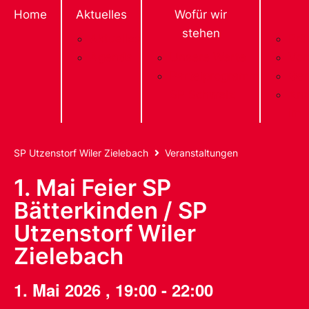
Home
Aktuelles
Wofür wir
stehen
Aktuelles
Prä
Agenda
Unsere Werte
Vor
Parteiprogramm
Gem
SP Schweiz
And
im 
SP Utzenstorf Wiler Zielebach
Veranstaltungen
1. Mai Feier SP
Bätterkinden / SP
Utzenstorf Wiler
Zielebach
1. Mai 2026
,
19:00
-
22:00